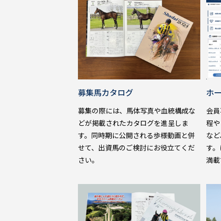
ホ
募集馬カタログ
会員
募集の際には、馬体写真や血統構成な
程や
どが掲載されたカタログを進呈しま
など
す。同時期に公開される歩様動画と併
す。
せて、出資馬のご検討にお役立てくだ
満載
さい。