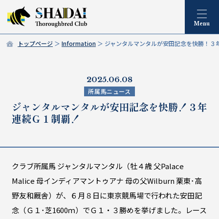
トップページ
Information
ジャンタルマンタルが安田記念を快勝！３
2025.06.08
所属馬ニュース
ジャンタルマンタルが安田記念を快勝！３年
連続Ｇ１制覇！
クラブ所属馬 ジャンタルマンタル（牡４歳 父Palace
Malice 母インディアマントゥアナ 母の父Wilburn 栗東･高
野友和厩舎）が、６月８日に東京競馬場で行われた安田記
念（Ｇ１･芝1600ｍ）でＧ１・３勝めを挙げました。レース