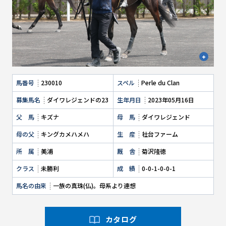
馬番号
230010
スペル
Perle du Clan
募集馬名
ダイワレジェンドの23
生年月日
2023年05月16日
父 馬
キズナ
母 馬
ダイワレジェンド
母の父
キングカメハメハ
生 産
社台ファーム
所 属
美浦
厩 舎
菊沢隆徳
クラス
未勝利
成 績
0-0-1-0-0-1
馬名の由来
一族の真珠(仏)。母系より連想
カタログ