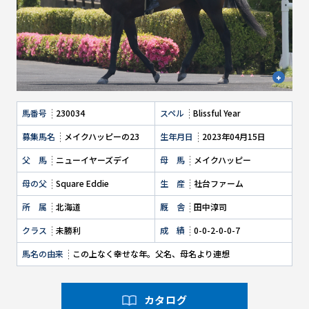
馬番号
230034
スペル
Blissful Year
募集馬名
メイクハッピーの23
生年月日
2023年04月15日
父 馬
ニューイヤーズデイ
母 馬
メイクハッピー
母の父
Square Eddie
生 産
社台ファーム
所 属
北海道
厩 舎
田中淳司
クラス
未勝利
成 績
0-0-2-0-0-7
馬名の由来
この上なく幸せな年。父名、母名より連想
カタログ