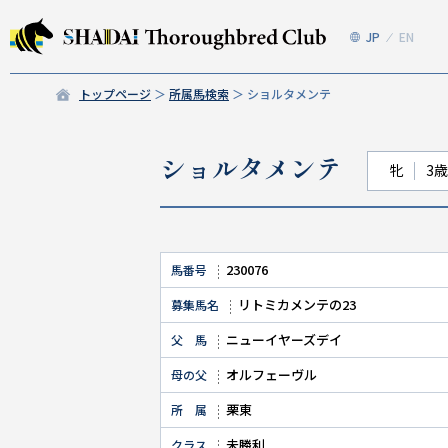
JP
EN
トップページ
所属馬検索
ショルタメンテ
ショルタメンテ
牝
3歳
230076
馬番号
リトミカメンテの23
募集馬名
ニューイヤーズデイ
父 馬
オルフェーヴル
母の父
栗東
所 属
未勝利
クラス