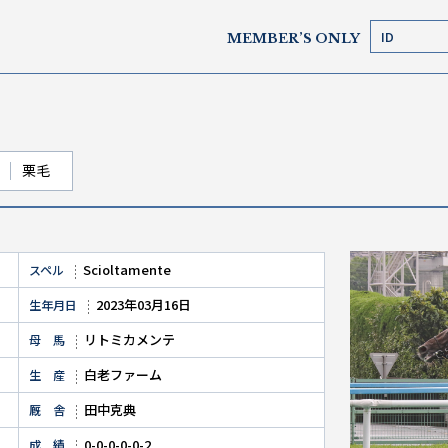
MEMBER’S ONLY
栗毛
Scioltamente
スペル
2023年03月16日
生年月日
リトミカメンテ
母 馬
白老ファーム
生 産
田中克典
厩 舎
0-0-0-0-0-2
成 績