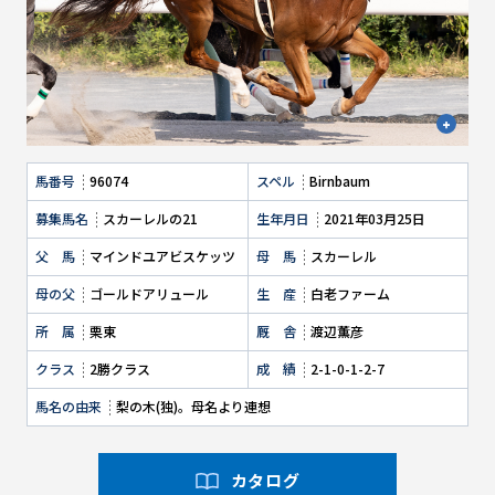
馬番号
96074
スペル
Birnbaum
募集馬名
スカーレルの21
生年月日
2021年03月25日
父 馬
マインドユアビスケッツ
母 馬
スカーレル
母の父
ゴールドアリュール
生 産
白老ファーム
所 属
栗東
厩 舎
渡辺薫彦
クラス
2勝クラス
成 績
2-1-0-1-2-7
馬名の由来
梨の木(独)。母名より連想
カタログ