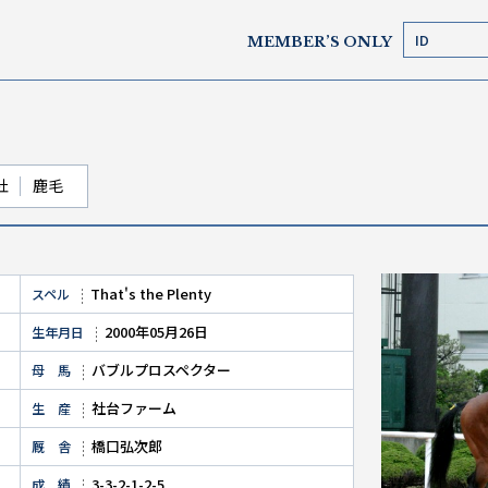
MEMBER’S ONLY
牡
鹿毛
That's the Plenty
スペル
2000年05月26日
生年月日
バブルプロスペクター
母 馬
社台ファーム
生 産
橋口弘次郎
厩 舎
3-3-2-1-2-5
成 績