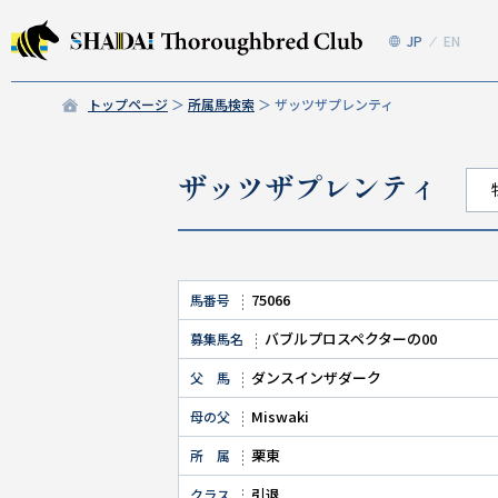
JP
EN
トップページ
所属馬検索
ザッツザプレンティ
ザッツザプレンティ
75066
馬番号
バブルプロスペクターの00
募集馬名
ダンスインザダーク
父 馬
Miswaki
母の父
栗東
所 属
引退
クラス