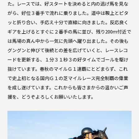
た。レースでは、好スタートを決めると内の逃げ馬を見な
がら、好位３番手で流れに乗りました。道中は鞍上とピタ
ッと折り合い、手応え十分で直線に向きました。反応良く
ギアを上げるとすぐに２番手の馬に並び、残り200ｍ付近で
は馬場の真ん中から一気に先頭へ躍り出ました。その後も
グングンと伸びて後続との差を広げていくと、レースレコ
ードを更新する、１分３１秒３の好タイムでゴールを駆け
抜けています。春秋のマイルＧ１連覇にとどまらず、これ
で史上初となる国内Ｇ１の芝マイルレース完全制覇の偉業
を成し遂げています。これからも皆さまからの温かいご声
援を、どうぞよろしくお願いいたします。