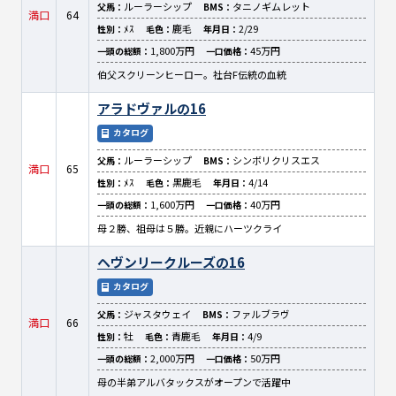
ルーラーシップ
タニノギムレット
父馬：
BMS：
満口
64
ﾒｽ
鹿毛
2/29
性別：
毛色：
年月日：
1,800万円
45万円
一頭の総額：
一口価格：
伯父スクリーンヒーロー。社台F伝統の血統
アラドヴァルの16
カタログ
ルーラーシップ
シンボリクリスエス
父馬：
BMS：
満口
65
ﾒｽ
黒鹿毛
4/14
性別：
毛色：
年月日：
1,600万円
40万円
一頭の総額：
一口価格：
母２勝、祖母は５勝。近親にハーツクライ
ヘヴンリークルーズの16
カタログ
ジャスタウェイ
ファルブラヴ
父馬：
BMS：
満口
66
牡
青鹿毛
4/9
性別：
毛色：
年月日：
2,000万円
50万円
一頭の総額：
一口価格：
母の半弟アルバタックスがオープンで活躍中