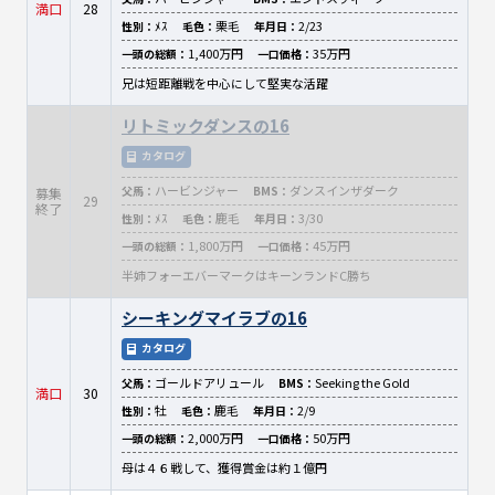
満口
28
ﾒｽ
栗毛
2/23
性別：
毛色：
年月日：
1,400万円
35万円
一頭の総額：
一口価格：
兄は短距離戦を中心にして堅実な活躍
リトミックダンスの16
カタログ
ハービンジャー
ダンスインザダーク
父馬：
BMS：
募集
29
終了
ﾒｽ
鹿毛
3/30
性別：
毛色：
年月日：
1,800万円
45万円
一頭の総額：
一口価格：
半姉フォーエバーマークはキーンランドC勝ち
シーキングマイラブの16
カタログ
ゴールドアリュール
Seeking the Gold
父馬：
BMS：
満口
30
牡
鹿毛
2/9
性別：
毛色：
年月日：
2,000万円
50万円
一頭の総額：
一口価格：
母は４６戦して、獲得賞金は約１億円