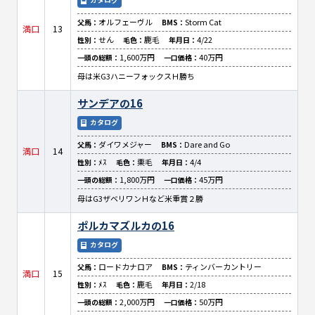
オルフェーヴル
Storm Cat
父馬：
BMS：
満口
13
せん
鹿毛
4/22
性別：
毛色：
年月日：
1,600万円
40万円
一頭の総額：
一口価格：
母は米G3ハニーフォックスＨ勝ち
サンデアの16
カタログ
ダイワメジャー
Dare and Go
父馬：
BMS：
満口
14
ﾒｽ
栗毛
4/4
性別：
毛色：
年月日：
1,800万円
45万円
一頭の総額：
一口価格：
母はG3ザベリワンＨなど米重賞２勝
ポルカマズルカの16
カタログ
ロードカナロア
ティンバーカントリー
父馬：
BMS：
満口
15
ﾒｽ
鹿毛
2/18
性別：
毛色：
年月日：
2,000万円
50万円
一頭の総額：
一口価格：