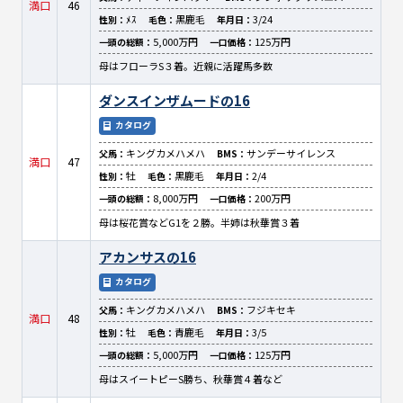
満口
46
ﾒｽ
黒鹿毛
3/24
性別：
毛色：
年月日：
5,000万円
125万円
一頭の総額：
一口価格：
母はフローラS３着。近親に活躍馬多数
ダンスインザムードの16
カタログ
キングカメハメハ
サンデーサイレンス
父馬：
BMS：
満口
47
牡
黒鹿毛
2/4
性別：
毛色：
年月日：
8,000万円
200万円
一頭の総額：
一口価格：
母は桜花賞などG1を２勝。半姉は秋華賞３着
アカンサスの16
カタログ
キングカメハメハ
フジキセキ
父馬：
BMS：
満口
48
牡
青鹿毛
3/5
性別：
毛色：
年月日：
5,000万円
125万円
一頭の総額：
一口価格：
母はスイートピーS勝ち、秋華賞４着など