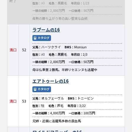
終了
ﾒｽ
黒鹿毛
1/23
性別：
毛色：
年月日：
2,000万円
50万円
一頭の総額：
一口価格：
産駒の勝ち上がり率の高い堅実な血統
ラブームの16
カタログ
ハーツクライ
Monsun
父馬：
BMS：
満口
52
ﾒｽ
黒鹿毛
2/3
性別：
毛色：
年月日：
2,000万円
50万円
一頭の総額：
一口価格：
母は仏重賞２勝馬。半姉リセエンヌも活躍中
エアトゥーレの16
カタログ
オルフェーヴル
トニービン
父馬：
BMS：
満口
53
牡
芦毛
3/22
性別：
毛色：
年月日：
4,000万円
100万円
一頭の総額：
一口価格：
兄姉・近親に活躍馬多数の良血馬