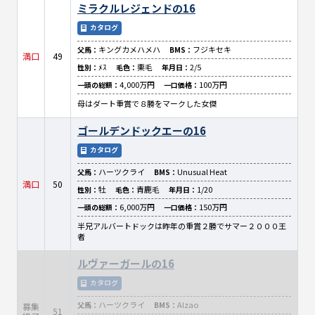
ミラクルレジェンドの16
カタログ
キングカメハメハ
フジキセキ
父馬：
BMS：
満口
49
ﾒｽ
栗毛
2/5
性別：
毛色：
年月日：
4,000万円
100万円
一頭の総額：
一口価格：
母はダート重賞で８勝をマークした女傑
ゴールデンドックエーの16
カタログ
ハーツクライ
Unusual Heat
父馬：
BMS：
満口
50
牡
青鹿毛
1/20
性別：
毛色：
年月日：
6,000万円
150万円
一頭の総額：
一口価格：
半兄アルバートドックは昨年の重賞２勝でサマー２０００王
者
ルヴァーガールの16
カタログ
ハーツクライ
Alzao
父馬：
BMS：
募集
51