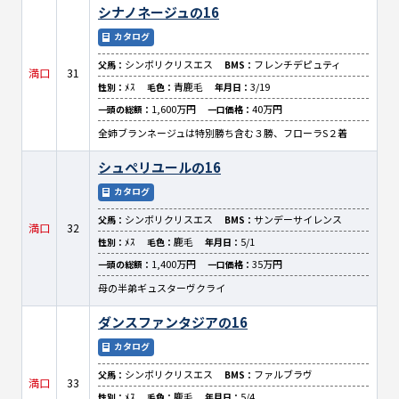
シナノネージュの16
カタログ
シンボリクリスエス
フレンチデピュティ
父馬：
BMS：
満口
31
ﾒｽ
青鹿毛
3/19
性別：
毛色：
年月日：
1,600万円
40万円
一頭の総額：
一口価格：
全姉ブランネージュは特別勝ち含む３勝、フローラS２着
シュペリユールの16
カタログ
シンボリクリスエス
サンデーサイレンス
父馬：
BMS：
満口
32
ﾒｽ
鹿毛
5/1
性別：
毛色：
年月日：
1,400万円
35万円
一頭の総額：
一口価格：
母の半弟ギュスターヴクライ
ダンスファンタジアの16
カタログ
シンボリクリスエス
ファルブラヴ
父馬：
BMS：
満口
33
ﾒｽ
鹿毛
5/4
性別：
毛色：
年月日：