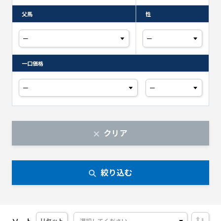
父馬
性
一口価格
クリア
絞り込む
ソート
リセット