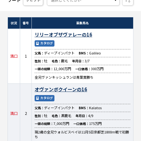
状況
番号
募集馬名
リリーオブザヴァレーの16
カタログ
ディープインパクト
Galileo
父馬：
BMS：
満口
1
牡
鹿毛
3/7
性別：
毛色：
年月日：
12,000万円
300万円
一頭の総額：
一口価格：
全兄ヴァンキッシュランは青葉賞勝ち
オヴァンボクイーンの16
カタログ
ディープインパクト
Kalatos
父馬：
BMS：
満口
2
牡
黒鹿毛
4/9
性別：
毛色：
年月日：
7,000万円
175万円
一頭の総額：
一口価格：
現2歳の全兄ウォルビスベイは11月5日京都芝1800ｍ戦で初勝
ち