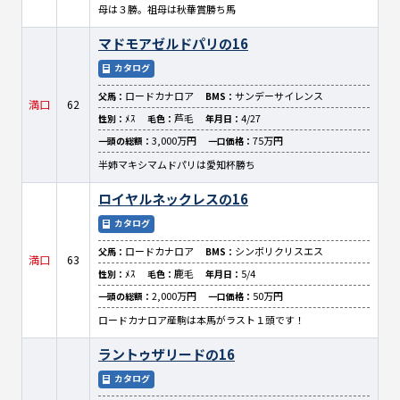
母は３勝。祖母は秋華賞勝ち馬
マドモアゼルドパリの16
カタログ
ロードカナロア
サンデーサイレンス
父馬：
BMS：
満口
62
ﾒｽ
芦毛
4/27
性別：
毛色：
年月日：
3,000万円
75万円
一頭の総額：
一口価格：
半姉マキシマムドパリは愛知杯勝ち
ロイヤルネックレスの16
カタログ
ロードカナロア
シンボリクリスエス
父馬：
BMS：
満口
63
ﾒｽ
鹿毛
5/4
性別：
毛色：
年月日：
2,000万円
50万円
一頭の総額：
一口価格：
ロードカナロア産駒は本馬がラスト１頭です！
ラントゥザリードの16
カタログ