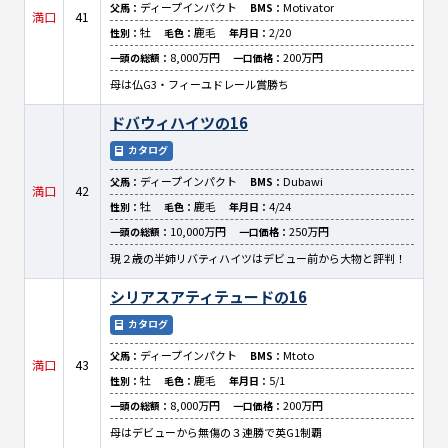
ディープインパクト
Motivator
父馬：
BMS：
満口
41
牡
鹿毛
2/20
性別：
毛色：
年月日：
8,000万円
200万円
一頭の総額：
一口価格：
母は仏G3・フィーユドレール賞勝ち
ドバウィハイツの16
カタログ
ディープインパクト
Dubawi
父馬：
BMS：
満口
42
牡
鹿毛
4/24
性別：
毛色：
年月日：
10,000万円
250万円
一頭の総額：
一口価格：
現２歳の半姉リバティハイツはデビュー前から大物と評判！
シリアスアティテュードの16
カタログ
ディープインパクト
Mtoto
父馬：
BMS：
満口
43
牡
鹿毛
5/1
性別：
毛色：
年月日：
8,000万円
200万円
一頭の総額：
一口価格：
母はデビューから無傷の３連勝で英G1制覇