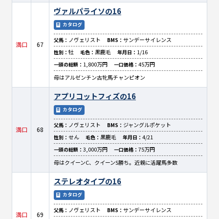
ヴァルパライソの16
カタログ
ノヴェリスト
サンデーサイレンス
父馬：
BMS：
満口
67
牡
黒鹿毛
1/16
性別：
毛色：
年月日：
1,800万円
45万円
一頭の総額：
一口価格：
母はアルゼンチン古牝馬チャンピオン
アプリコットフィズの16
カタログ
ノヴェリスト
ジャングルポケット
父馬：
BMS：
満口
68
せん
黒鹿毛
4/21
性別：
毛色：
年月日：
3,000万円
75万円
一頭の総額：
一口価格：
母はクイーンC、クイーンS勝ち。近親に活躍馬多数
ステレオタイプの16
カタログ
ノヴェリスト
サンデーサイレンス
父馬：
BMS：
満口
69