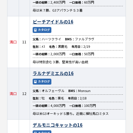
2,400万円
60万円
一頭の総額：
一口価格：
母は米７勝、G3アパランチＳ３着
ビーチアイドルの16
カタログ
ハーツクライ
ファルブラヴ
父馬：
BMS：
満口
11
ﾒｽ
黒鹿毛
2/19
性別：
毛色：
年月日：
2,000万円
50万円
一頭の総額：
一口価格：
母は特別含む３勝、堅実性が高い血統
ラルナデミエルの16
カタログ
オルフェーヴル
Monsun
父馬：
BMS：
満口
12
牡
栗毛
2/18
性別：
毛色：
年月日：
4,000万円
100万円
一頭の総額：
一口価格：
母は米G3オーキッドＳ勝ち。近親に種牡馬ロミタス
デルモニコキャットの16
カタログ