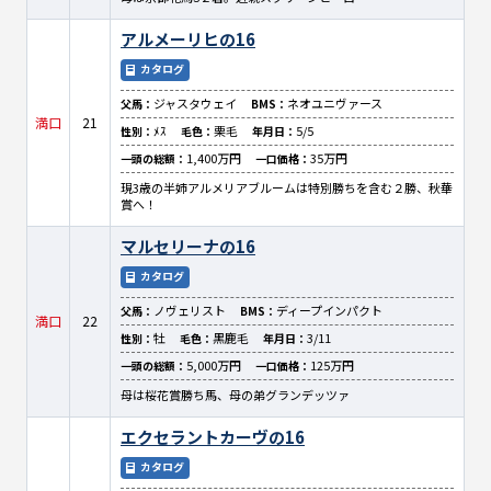
アルメーリヒの16
カタログ
ジャスタウェイ
ネオユニヴァース
父馬：
BMS：
満口
21
ﾒｽ
栗毛
5/5
性別：
毛色：
年月日：
1,400万円
35万円
一頭の総額：
一口価格：
現3歳の半姉アルメリアブルームは特別勝ちを含む２勝、秋華
賞へ！
マルセリーナの16
カタログ
ノヴェリスト
ディープインパクト
父馬：
BMS：
満口
22
牡
黒鹿毛
3/11
性別：
毛色：
年月日：
5,000万円
125万円
一頭の総額：
一口価格：
母は桜花賞勝ち馬、母の弟グランデッツァ
エクセラントカーヴの16
カタログ