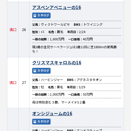
アスペンアベニューの16
カタログ
ヴィクトワールピサ
トワイニング
父馬：
BMS：
満口
26
ﾒｽ
鹿毛
2/24
性別：
毛色：
年月日：
1,600万円
40万円
一頭の総額：
一口価格：
現3歳の全兄サーベラージュは2歳11月に芝1800ｍの新馬勝
ち！
クリスマスキャロルの16
カタログ
ハービンジャー
アグネスタキオン
父馬：
BMS：
満口
27
牡
栗毛
3/29
性別：
毛色：
年月日：
2,000万円
50万円
一頭の総額：
一口価格：
母は特別含む３勝、マーメイドS２着
オンシジュームの16
カタログ
ハービンジャー
エンドスウィープ
父馬：
BMS：