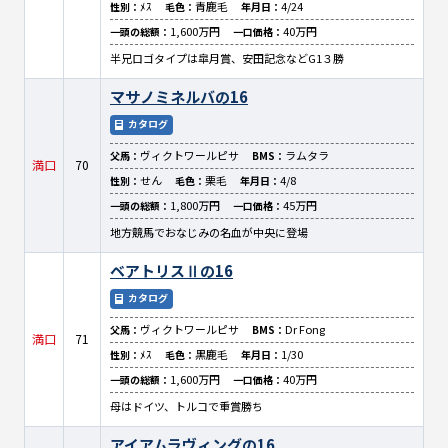
ﾒｽ
青鹿毛
4/24
性別：
毛色：
年月日：
1,600万円
40万円
一頭の総額：
一口価格：
半兄ロゴタイプは皐月賞、安田記念などG1３勝
マサノミネルバの16
カタログ
ヴィクトワールピサ
ラムタラ
父馬：
BMS：
満口
70
せん
栗毛
4/8
性別：
毛色：
年月日：
1,800万円
45万円
一頭の総額：
一口価格：
地方競馬でおなじみの名血が中央に登場
ベアトリスⅡの16
カタログ
ヴィクトワールピサ
Dr Fong
父馬：
BMS：
満口
71
ﾒｽ
黒鹿毛
1/30
性別：
毛色：
年月日：
1,600万円
40万円
一頭の総額：
一口価格：
母はドイツ、トルコで重賞勝ち
アイアムラヴィングの16