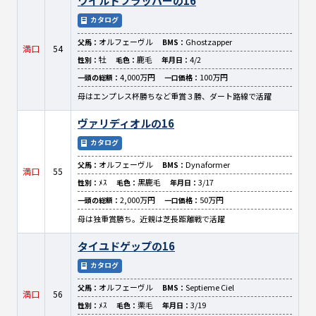
ワイルドフラッパーの16
カタログ
オルフェーヴル
Ghostzapper
父馬：
BMS：
満口
54
牡
鹿毛
4/2
性別：
毛色：
年月日：
4,000万円
100万円
一頭の総額：
一口価格：
母はエンプレス杯勝ちなど重賞３勝、ダート路線で活躍
ヴァリディオルの16
カタログ
オルフェーヴル
Dynaformer
父馬：
BMS：
満口
55
ﾒｽ
黒鹿毛
3/17
性別：
毛色：
年月日：
2,000万円
50万円
一頭の総額：
一口価格：
母は独重賞勝ち。近親は芝長距離戦で活躍
タイユドゲップの16
カタログ
オルフェーヴル
Septieme Ciel
父馬：
BMS：
満口
56
ﾒｽ
栗毛
3/19
性別：
毛色：
年月日：