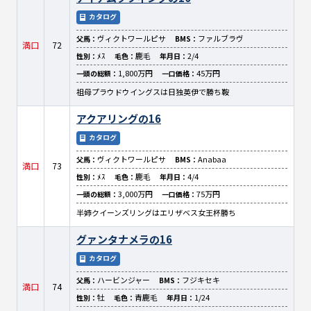
カタログ
ヴィクトワールピサ
ファルブラヴ
父馬：
BMS：
満口
72
ﾒｽ
鹿毛
2/4
性別：
毛色：
年月日：
1,800万円
45万円
一頭の総額：
一口価格：
祖母プラウドウイングスは日独英伊で勝ち鞍
アクアリングの16
カタログ
ヴィクトワールピサ
Anabaa
父馬：
BMS：
満口
73
ﾒｽ
鹿毛
4/4
性別：
毛色：
年月日：
3,000万円
75万円
一頭の総額：
一口価格：
半姉クイーンズリングはエリザベス女王杯勝ち
グァンタナメラの16
カタログ
ハービンジャー
フジキセキ
父馬：
BMS：
満口
74
牡
青鹿毛
1/24
性別：
毛色：
年月日：