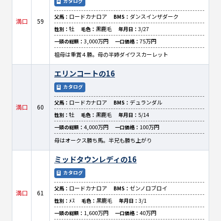
カタログ
ロードカナロア
ダンスインザダーク
父馬：
BMS：
満口
59
牡
黒鹿毛
3/27
性別：
毛色：
年月日：
3,000万円
75万円
一頭の総額：
一口価格：
祖母は重賞４勝。母の半姉ダイワスカーレット
エリンコートの16
カタログ
ロードカナロア
デュランダル
父馬：
BMS：
満口
60
牡
黒鹿毛
5/14
性別：
毛色：
年月日：
4,000万円
100万円
一頭の総額：
一口価格：
母はオークス勝ち馬。半兄も勝ち上がり
ミッドタウンレディの16
カタログ
ロードカナロア
ゼンノロブロイ
父馬：
BMS：
満口
61
ﾒｽ
黒鹿毛
3/1
性別：
毛色：
年月日：
1,600万円
40万円
一頭の総額：
一口価格：