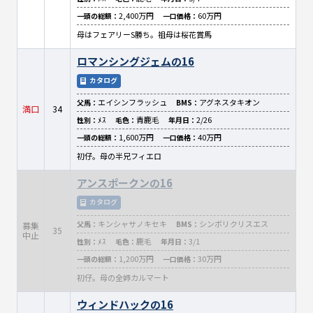
2,400万円
60万円
一頭の総額：
一口価格：
母はフェアリーS勝ち。祖母は桜花賞馬
ロマンシングジェムの16
カタログ
エイシンフラッシュ
アグネスタキオン
父馬：
BMS：
満口
34
ﾒｽ
青鹿毛
2/26
性別：
毛色：
年月日：
1,600万円
40万円
一頭の総額：
一口価格：
初仔。母の半兄フィエロ
アンスポークンの16
カタログ
キンシャサノキセキ
シンボリクリスエス
父馬：
BMS：
募集
35
中止
ﾒｽ
鹿毛
3/1
性別：
毛色：
年月日：
1,200万円
30万円
一頭の総額：
一口価格：
初仔。母の全姉カルマート
ウィンドハックの16