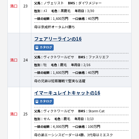
ノヴェリスト
ダイワメジャー
父馬：
BMS：
満口
23
ﾒｽ
黒鹿毛
3/30
性別：
毛色：
年月日：
1,600万円
40万円
一頭の総額：
一口価格：
母は京成杯オータムＨ勝ち
フェアリーラインの16
カタログ
ヴィクトワールピサ
ファスリエフ
父馬：
BMS：
満口
24
牡
鹿毛
2/16
性別：
毛色：
年月日：
1,600万円
40万円
一頭の総額：
一口価格：
母の兄弟は短距離戦で堅実な活躍
イマーキュレイトキャットの16
カタログ
ヴィクトワールピサ
Storm Cat
父馬：
BMS：
満口
25
せん
鹿毛
3/13
性別：
毛色：
年月日：
4,000万円
100万円
一頭の総額：
一口価格：
母の弟エーシンスピーダーは4勝、3代母はミエスク