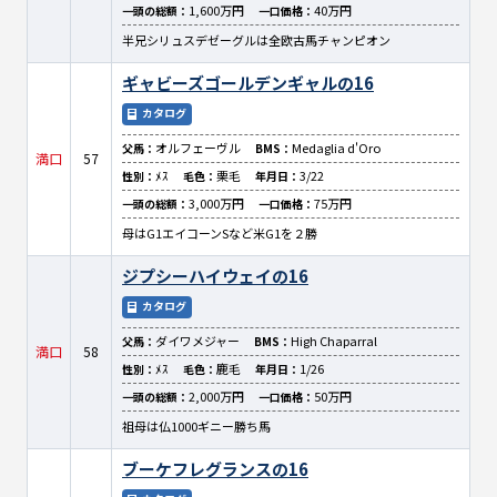
1,600万円
40万円
一頭の総額：
一口価格：
半兄シリュスデゼーグルは全欧古馬チャンピオン
ギャビーズゴールデンギャルの16
カタログ
オルフェーヴル
Medaglia d'Oro
父馬：
BMS：
満口
57
ﾒｽ
栗毛
3/22
性別：
毛色：
年月日：
3,000万円
75万円
一頭の総額：
一口価格：
母はG1エイコーンSなど米G1を２勝
ジプシーハイウェイの16
カタログ
ダイワメジャー
High Chaparral
父馬：
BMS：
満口
58
ﾒｽ
鹿毛
1/26
性別：
毛色：
年月日：
2,000万円
50万円
一頭の総額：
一口価格：
祖母は仏1000ギニー勝ち馬
ブーケフレグランスの16