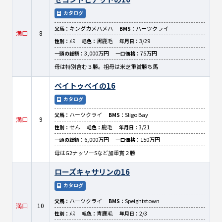
カタログ
キングカメハメハ
ハーツクライ
父馬：
BMS：
満口
8
ﾒｽ
黒鹿毛
3/29
性別：
毛色：
年月日：
3,000万円
75万円
一頭の総額：
一口価格：
母は特別含む３勝。祖母は米芝重賞勝ち馬
ベイトゥベイの16
カタログ
ハーツクライ
Sligo Bay
父馬：
BMS：
満口
9
せん
鹿毛
3/21
性別：
毛色：
年月日：
6,000万円
150万円
一頭の総額：
一口価格：
母はG2ナッソーSなど加重賞２勝
ローズキャサリンの16
カタログ
ハーツクライ
Speightstown
父馬：
BMS：
満口
10
ﾒｽ
青鹿毛
2/3
性別：
毛色：
年月日：