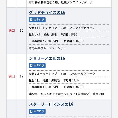
母は特別勝ち含む５勝。近親ダンスインザダーク
グッドチョイスの16
カタログ
ロードカナロア
フレンチデピュティ
父馬：
BMS：
満口
16
ﾒｽ
鹿毛
5/10
性別：
毛色：
年月日：
2,000万円
50万円
一頭の総額：
一口価格：
母の半弟グレープブランデー
ジョリーノエルの16
カタログ
ルーラーシップ
スペシャルウィーク
父馬：
BMS：
満口
17
牡
黒鹿毛
2/14
性別：
毛色：
年月日：
3,600万円
90万円
一頭の総額：
一口価格：
半兄ユールシンギングはセントライト記念など、重賞２勝
スターリーロマンスの16
カタログ