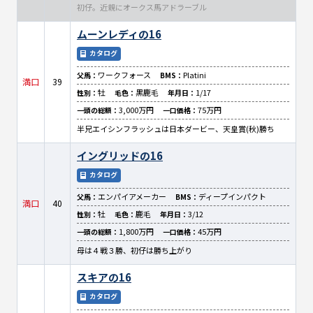
初仔。近親にオークス馬アドラーブル
ムーンレディの16
カタログ
ワークフォース
Platini
父馬：
BMS：
満口
39
牡
黒鹿毛
1/17
性別：
毛色：
年月日：
3,000万円
75万円
一頭の総額：
一口価格：
半兄エイシンフラッシュは日本ダービー、天皇賞(秋)勝ち
イングリッドの16
カタログ
エンパイアメーカー
ディープインパクト
父馬：
BMS：
満口
40
牡
鹿毛
3/12
性別：
毛色：
年月日：
1,800万円
45万円
一頭の総額：
一口価格：
母は４戦３勝、初仔は勝ち上がり
スキアの16
カタログ