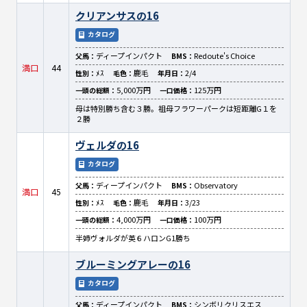
クリアンサスの16
カタログ
ディープインパクト
Redoute's Choice
父馬：
BMS：
満口
44
ﾒｽ
鹿毛
2/4
性別：
毛色：
年月日：
5,000万円
125万円
一頭の総額：
一口価格：
母は特別勝ち含む３勝。祖母フラワーパークは短距離G１を
２勝
ヴェルダの16
カタログ
ディープインパクト
Observatory
父馬：
BMS：
満口
45
ﾒｽ
鹿毛
3/23
性別：
毛色：
年月日：
4,000万円
100万円
一頭の総額：
一口価格：
半姉ヴォルダが英６ハロンG1勝ち
ブルーミングアレーの16
カタログ
ディープインパクト
シンボリクリスエス
父馬：
BMS：