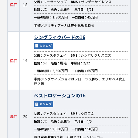
ルーラーシップ
サンデーサイレンス
父馬：
BMS：
満口
18
ﾒｽ
黒鹿毛
5/21
性別：
毛色：
年月日：
1,800万円
45万円
一頭の総額：
一口価格：
半姉ノボリディアーナは府中牝馬Ｓ勝ち
シングライクバードの16
カタログ
ジャスタウェイ
シンボリクリスエス
父馬：
BMS：
満口
19
ﾒｽ
鹿毛
2/22
性別：
毛色：
年月日：
2,600万円
65万円
一頭の総額：
一口価格：
半姉シングウィズジョイはフローラＳ勝ち、エリザベス女王
杯２着
ベストロケーションの16
カタログ
ジャスタウェイ
クロフネ
父馬：
BMS：
満口
20
ﾒｽ
黒鹿毛
4/5
性別：
毛色：
年月日：
2,000万円
50万円
一頭の総額：
一口価格：
母は京都牝馬S２着。近親スクリーンヒーロー