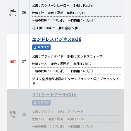
スクリーンヒーロー
Platini
父馬：
BMS：
満口
36
牡
鹿毛
5/18
性別：
毛色：
年月日：
近し
3,000万円
75万円
一頭の総額：
一口価格：
母は伊1000ギニー勝ち含む５勝
エンドレスビジネスの16
カタログ
ブラックタイド
エンドスウィープ
父馬：
BMS：
満口
37
せん
黒鹿毛
5/12
性別：
毛色：
年月日：
1,600万円
40万円
一頭の総額：
一口価格：
父は天皇賞春秋連覇のキタサンブラックと同じブラックタイ
ド
デリケートアーチの16
カタログ
クロフネ
アフリート
父馬：
BMS：
募集
38
中止
ﾒｽ
鹿毛
2/6
性別：
毛色：
年月日：
1,200万円
30万円
一頭の総額：
一口価格：