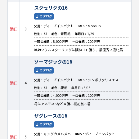
スタセリタの16
カタログ
ディープインパクト
Monsun
父馬：
BMS：
満口
3
ﾒｽ
青鹿毛
1/29
性別：
毛色：
年月日：
8,000万円
200万円
一頭の総額：
一口価格：
半姉ソウルスターリングは阪神ＪＦ勝ち、最優秀２歳牝馬
ソーマジックの16
カタログ
ディープインパクト
シンボリクリスエス
父馬：
BMS：
満口
4
ﾒｽ
鹿毛
3/13
性別：
毛色：
年月日：
4,000万円
100万円
一頭の総額：
一口価格：
母はアネモネSなど４勝、桜花賞３着
ザグレースの16
カタログ
キングカメハメハ
ディープインパクト
父馬：
BMS：
満口
5