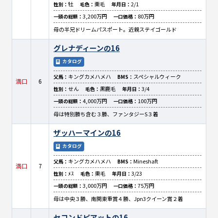
牡
栗毛
2/1
性別：
毛色：
年月日：
3,200万円
80万円
一頭の総額：
一口価格：
母の半兄ドリームパスポート。近親ステイゴールド
グレナディーンの16
カタログ
キングカメハメハ
スペシャルウィーク
父馬：
BMS：
満口
6
せん
黒鹿毛
3/4
性別：
毛色：
年月日：
4,000万円
100万円
一頭の総額：
一口価格：
母は特別勝ち含む３勝、ファンタジーS３着
ザッハーマインの16
カタログ
キングカメハメハ
Mineshaft
父馬：
BMS：
満口
7
ﾒｽ
栗毛
3/23
性別：
毛色：
年月日：
3,000万円
75万円
一頭の総額：
一口価格：
母は中央３勝、南関東重賞４勝、Jpn3クイーン賞２着
セコンドピアットの16