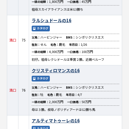
1,800万円
45万円
一頭の総額：
一口価格：
祖母スカイアライアンスは米G3勝ち
ラルシュドールの16
カタログ
ハービンジャー
シンボリクリスエス
父馬：
BMS：
満口
75
せん
鹿毛
1/26
性別：
毛色：
年月日：
4,000万円
100万円
一頭の総額：
一口価格：
初仔。祖母レクレドールは重賞２勝。近親ベルーフ
クリスティロマンスの16
カタログ
ハービンジャー
シンボリクリスエス
父馬：
BMS：
満口
76
牡
鹿毛
4/7
性別：
毛色：
年月日：
2,000万円
50万円
一頭の総額：
一口価格：
母は３勝。叔母ノボリディアーナはG2勝ち馬
アルティマトゥーレの16
カタログ