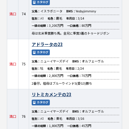
カタログ
イスラボニータ
Yesbyjimminy
父馬：
BMS：
満口
74
ﾒｽ
鹿毛
3/14
性別：
毛色：
年月日：
3,200万円
80万円
一頭の総額：
一口価格：
母は北米重賞勝ち馬。全兄に重賞3着のトゥードジボン
アドラータの23
カタログ
ニューイヤーズデイ
オルフェーヴル
父馬：
BMS：
満口
75
牡
鹿毛
2/24
性別：
毛色：
年月日：
2,800万円
70万円
一頭の総額：
一口価格：
2番仔。祖母はブルーウインドS(愛G3)勝ち
リトミカメンテの23
カタログ
ニューイヤーズデイ
オルフェーヴル
父馬：
BMS：
満口
76
ﾒｽ
栗毛
3/16
性別：
毛色：
年月日：
1,800万円
45万円
一頭の総額：
一口価格：