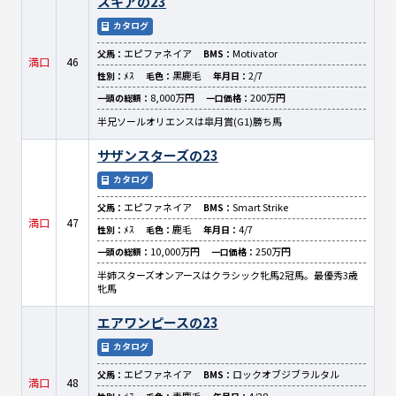
スキアの23
カタログ
エピファネイア
Motivator
父馬：
BMS：
満口
46
ﾒｽ
黒鹿毛
2/7
性別：
毛色：
年月日：
8,000万円
200万円
一頭の総額：
一口価格：
半兄ソールオリエンスは皐月賞(G1)勝ち馬
サザンスターズの23
カタログ
エピファネイア
Smart Strike
父馬：
BMS：
満口
47
ﾒｽ
鹿毛
4/7
性別：
毛色：
年月日：
10,000万円
250万円
一頭の総額：
一口価格：
半姉スターズオンアースはクラシック牝馬2冠馬。最優秀3歳
牝馬
エアワンピースの23
カタログ
エピファネイア
ロックオブジブラルタル
父馬：
BMS：
満口
48