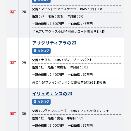
マインドユアビスケッツ
クロフネ
父馬：
BMS：
満口
28
ﾒｽ
栗毛
3/3
性別：
毛色：
年月日：
1,800万円
45万円
一頭の総額：
一口価格：
半兄プリマヴィスタは特別戦レコード勝ち含む4勝
アサクサティアラの23
カタログ
ナダル
ディープインパクト
父馬：
BMS：
満口
29
牡
黒鹿毛
3/13
性別：
毛色：
年月日：
2,400万円
60万円
一頭の総額：
一口価格：
母の半兄ファイングレインは高松宮記念(G1)勝ち馬
イリュミナンスの23
カタログ
ルヴァンスレーヴ
マンハッタンカフェ
父馬：
BMS：
満口
30
牡
鹿毛
3/3
性別：
毛色：
年月日：
3,000万円
75万円
一頭の総額：
一口価格：