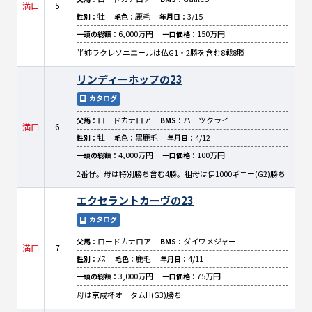
満口
5
牡
鹿毛
3/15
性別：
毛色：
年月日：
6,000万円
150万円
一頭の総額：
一口価格：
半姉ラクレソニエールは仏G1・2勝を含む8戦8勝
リンディーホップの23
カタログ
ロードカナロア
ハーツクライ
父馬：
BMS：
満口
6
牡
黒鹿毛
4/12
性別：
毛色：
年月日：
4,000万円
100万円
一頭の総額：
一口価格：
2番仔。母は特別勝ち含む4勝。祖母は伊1000ギニー(G2)勝ち
エクセラントカーヴの23
カタログ
ロードカナロア
ダイワメジャー
父馬：
BMS：
満口
7
ﾒｽ
鹿毛
4/11
性別：
毛色：
年月日：
3,000万円
75万円
一頭の総額：
一口価格：
母は京成杯オータムH(G3)勝ち