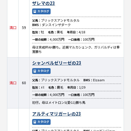
ザレマの23
カタログ
ブリックスアンドモルタル
父馬：
ダンスインザダーク
BMS：
満口
59
牡
栗毛
4/18
性別：
毛色：
年月日：
4,000万円
100万円
一頭の総額：
一口価格：
母は京成杯AH勝ち。近親マルカシェンク、ガリバルディは重
賞勝ち
シャンペルゼリーゼの23
カタログ
ブリックスアンドモルタル
Elzaam
父馬：
BMS：
満口
60
ﾒｽ
鹿毛
1/29
性別：
毛色：
年月日：
4,000万円
100万円
一頭の総額：
一口価格：
初仔。母はメイトロンS(愛G1)勝ち馬
アルティマリガーレの23
カタログ
ブリックスアンドモルタル
ハービンジャー
父馬：
BMS：