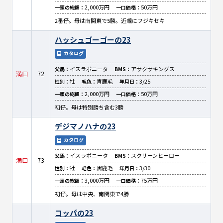
2,000万円
50万円
一頭の総額：
一口価格：
2番仔。母は南関東で5勝。近親にフジキセキ
ハッシュゴーゴーの23
カタログ
イスラボニータ
アサクサキングス
父馬：
BMS：
満口
72
牡
青鹿毛
3/25
性別：
毛色：
年月日：
2,000万円
50万円
一頭の総額：
一口価格：
初仔。母は特別勝ち含む3勝
デジマノハナの23
カタログ
イスラボニータ
スクリーンヒーロー
父馬：
BMS：
満口
73
牡
黒鹿毛
3/30
性別：
毛色：
年月日：
3,000万円
75万円
一頭の総額：
一口価格：
初仔。母は中央、南関東で4勝
コッパの23