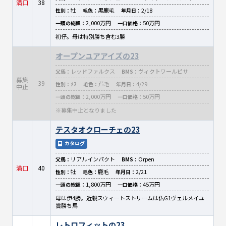
満口
38
牡
黒鹿毛
2/18
性別：
毛色：
年月日：
2,000万円
50万円
一頭の総額：
一口価格：
初仔。母は特別勝ち含む3勝
オープンユアアイズの23
レッドファルクス
ヴィクトワールピサ
父馬：
BMS：
募集
39
ﾒｽ
芦毛
4/29
性別：
毛色：
年月日：
中止
2,000万円
50万円
一頭の総額：
一口価格：
※募集中止となりました
テスタオクローチェの23
カタログ
リアルインパクト
Orpen
父馬：
BMS：
満口
40
牡
鹿毛
2/21
性別：
毛色：
年月日：
1,800万円
45万円
一頭の総額：
一口価格：
母は伊4勝。近親スウィートストリームは仏G1ヴェルメイユ
賞勝ち馬
レトロフィットの23