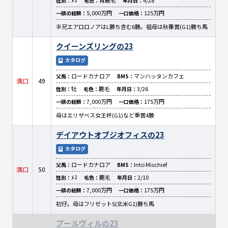
ﾒｽ
青鹿毛
4/28
性別：
毛色：
年月日：
5,000万円
125万円
一頭の総額：
一口価格：
半兄エアロロノアはL勝ち含む6勝。祖母は秋華賞(G1)勝ち馬
クイーンズリングの23
カタログ
ロードカナロア
マンハッタンカフェ
父馬：
BMS：
満口
49
牡
鹿毛
3/26
性別：
毛色：
年月日：
7,000万円
175万円
一頭の総額：
一口価格：
母はエリザベス女王杯(G1)など重賞4勝
デイアウトオブジオフィスの23
カタログ
ロードカナロア
Into Mischief
父馬：
BMS：
満口
50
ﾒｽ
鹿毛
2/10
性別：
毛色：
年月日：
7,000万円
175万円
一頭の総額：
一口価格：
初仔。母はフリゼットS(北米G1)勝ち馬
プールヴィルの23