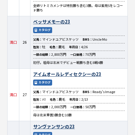
全姉リトミカメンテは特別勝ち含む3勝。母は紫苑Sをレコー
ド勝ち
ベッサメモーの23
カタログ
マインドユアビスケッツ
Uncle Mo
父馬：
BMS：
満口
26
牡
鹿毛
4/26
性別：
毛色：
年月日：
2,800万円
70万円
一頭の総額：
一口価格：
初仔。祖母は北米でデビュー戦勝ち含む8戦4勝
アイムオールレディセクシーの23
カタログ
マインドユアビスケッツ
Ready's Image
父馬：
BMS：
満口
27
ﾒｽ
鹿毛
2/13
性別：
毛色：
年月日：
2,000万円
50万円
一頭の総額：
一口価格：
母は北米重賞3勝含む10勝
サンヴァンサンの23
カタログ