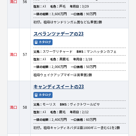
満口
56
ﾒｽ
芦毛
3/29
性別：
毛色：
年月日：
3,600万円
90万円
一頭の総額：
一口価格：
初仔。祖母はサンドリンガム賞など仏重賞2勝
スペランツァデーアの23
カタログ
スワーヴリチャード
マンハッタンカフェ
父馬：
BMS：
満口
57
ﾒｽ
黒鹿毛
1/18
性別：
毛色：
年月日：
2,000万円
50万円
一頭の総額：
一口価格：
祖母ウェイクアップマギーは英重賞2勝
キャンディスイートの23
カタログ
モーリス
ヴィクトワールピサ
父馬：
BMS：
満口
58
ﾒｽ
鹿毛
2/12
性別：
毛色：
年月日：
2,400万円
60万円
一頭の総額：
一口価格：
初仔。祖母キャンディネバダは亜1000ギニー含むG1を2勝