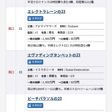
半兄クロミナンスは特別勝ち含む4勝、日経賞(G2)2着
エレクトラレーンの23
カタログ
アドマイヤマーズ
Dubawi
父馬：
BMS：
満口
31
ﾒｽ
栗毛
3/19
性別：
毛色：
年月日：
2,400万円
60万円
一頭の総額：
一口価格：
母は独G2勝ち。半姉エレクトロニカは特別含む4勝
エヴァディングタンペットの23
カタログ
イスラボニータ
Dubai Destination
父馬：
BMS：
満口
32
ﾒｽ
黒鹿毛
5/9
性別：
毛色：
年月日：
2,400万円
60万円
一頭の総額：
一口価格：
母は伊1000ギニー(G3)勝ち。半姉ストロベリームーンはOP勝
ビーチパラソルの23
カタログ