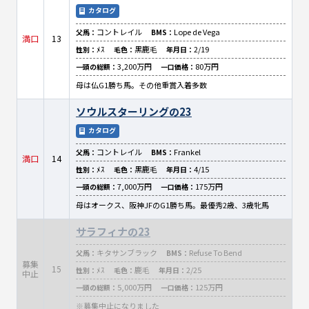
カタログ
コントレイル
Lope de Vega
父馬：
BMS：
満口
13
ﾒｽ
黒鹿毛
2/19
性別：
毛色：
年月日：
3,200万円
80万円
一頭の総額：
一口価格：
母は仏G1勝ち馬。その他重賞入着多数
ソウルスターリングの23
カタログ
コントレイル
Frankel
父馬：
BMS：
満口
14
ﾒｽ
黒鹿毛
4/15
性別：
毛色：
年月日：
7,000万円
175万円
一頭の総額：
一口価格：
母はオークス、阪神JFのG1勝ち馬。最優秀2歳、3歳牝馬
サラフィナの23
キタサンブラック
Refuse To Bend
父馬：
BMS：
募集
15
ﾒｽ
鹿毛
2/25
性別：
毛色：
年月日：
中止
5,000万円
125万円
一頭の総額：
一口価格：
※募集中止になりました