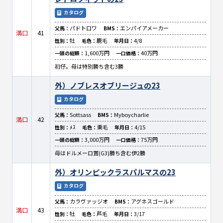
カタログ
パドトロワ
エンパイアメーカー
父馬：
BMS：
満口
41
牡
鹿毛
4/8
性別：
毛色：
年月日：
1,600万円
40万円
一頭の総額：
一口価格：
初仔。母は特別勝ち含む3勝
外）ノブレスオブリージュの23
カタログ
Sottsass
Myboycharlie
父馬：
BMS：
満口
42
ﾒｽ
栗毛
4/15
性別：
毛色：
年月日：
3,000万円
75万円
一頭の総額：
一口価格：
母はドルメーロ賞(G3)勝ち含む伊2勝
外）オリンピックラスパルマスの23
カタログ
カラヴァッジオ
アグネスゴールド
父馬：
BMS：
満口
43
牡
芦毛
3/17
性別：
毛色：
年月日：