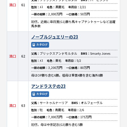
満口
61
ﾒｽ
黒鹿毛
2/21
性別：
毛色：
年月日：
2,000万円
50万円
一頭の総額：
一口価格：
初仔。近親に皐月賞(G1)勝ち馬キャプテントゥーレなど活躍
馬多数
ノーブルジュエリーの23
カタログ
ブリックスアンドモルタル
Smarty Jones
父馬：
BMS：
満口
62
ﾒｽ
栗毛
5/2
性別：
毛色：
年月日：
3,200万円
80万円
一頭の総額：
一口価格：
母はOP勝ち含む6勝。祖母は重賞4勝を含む海外8勝
アンドラステの23
カタログ
サートゥルナーリア
オルフェーヴル
父馬：
BMS：
満口
63
牡
青鹿毛
2/6
性別：
毛色：
年月日：
7,000万円
175万円
一頭の総額：
一口価格：
初仔。母は中京記念(G3)勝ち含む5勝