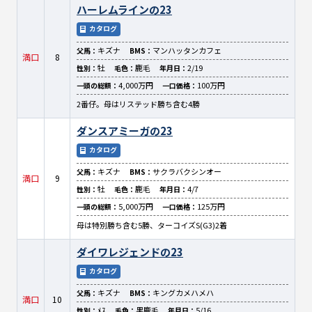
ハーレムラインの23
カタログ
キズナ
マンハッタンカフェ
父馬：
BMS：
満口
8
牡
鹿毛
2/19
性別：
毛色：
年月日：
4,000万円
100万円
一頭の総額：
一口価格：
2番仔。母はリステッド勝ち含む4勝
ダンスアミーガの23
カタログ
キズナ
サクラバクシンオー
父馬：
BMS：
満口
9
牡
鹿毛
4/7
性別：
毛色：
年月日：
5,000万円
125万円
一頭の総額：
一口価格：
母は特別勝ち含む5勝、ターコイズS(G3)2着
ダイワレジェンドの23
カタログ
キズナ
キングカメハメハ
父馬：
BMS：
満口
10
ﾒｽ
黒鹿毛
5/16
性別：
毛色：
年月日：