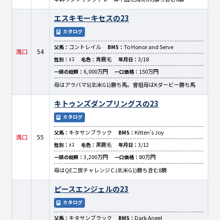
エスキモーキセスの23
カタログ
コントレイル
To Honor and Serve
父馬：
BMS：
満口
54
ﾒｽ
青鹿毛
3/18
性別：
毛色：
年月日：
6,000万円
150万円
一頭の総額：
一口価格：
母はアラバマS(北米G1)勝ち馬。曾祖母はKダービー勝ち馬
キトゥンズダンプリングスの23
カタログ
キタサンブラック
Kitten's Joy
父馬：
BMS：
満口
55
ﾒｽ
黒鹿毛
3/12
性別：
毛色：
年月日：
3,200万円
80万円
一頭の総額：
一口価格：
母はQE二世チャレンジＣ(北米G1)勝ち含む8勝
ピースエンジェルの23
カタログ
キタサンブラック
Dark Angel
父馬：
BMS：