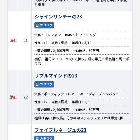
系出身
シャインサンデーの23
カタログ
ドレフォン
トワイニング
父馬：
BMS：
満口
21
ﾒｽ
栗毛
3/19
性別：
毛色：
年月日：
2,400万円
60万円
一頭の総額：
一口価格：
初仔。祖母はフローラS(G2)勝ち。母の半兄に重賞勝ち馬エポ
ワス
サプルマインドの23
カタログ
ポエティックフレア
ディープインパクト
父馬：
BMS：
満口
22
ﾒｽ
鹿毛
2/8
性別：
毛色：
年月日：
2,400万円
60万円
一頭の総額：
一口価格：
祖母は英G1勝ち馬。母の半弟スティッフェリオは重賞3勝
フェイブルネージュの23
カタログ