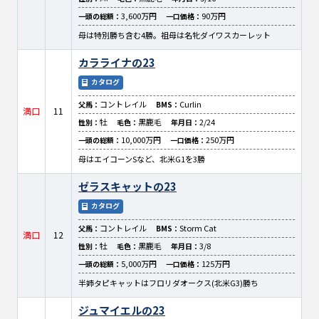
3,600万円
90万円
一頭の総額：
一口価格：
母は特別勝ち含む4勝。祖母は名牝ダイワスカーレット
カラライナの23
カタログ
コントレイル
Curlin
父馬：
BMS：
満口
11
牡
黒鹿毛
2/24
性別：
毛色：
年月日：
10,000万円
250万円
一頭の総額：
一口価格：
母はエイコーンSなど、北米G1を3勝
ゼラスキャットの23
カタログ
コントレイル
Storm Cat
父馬：
BMS：
満口
12
牡
黒鹿毛
3/8
性別：
毛色：
年月日：
5,000万円
125万円
一頭の総額：
一口価格：
半姉タピキャットはフロリダオークス(北米G3)勝ち
ジュマイエルの23