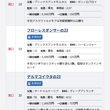
ブリックスアンドモルタル
ゼンノロブロイ
父馬：
BMS：
満口
18
ﾒｽ
栗毛
2/27
性別：
毛色：
年月日：
6,000万円
150万円
一頭の総額：
一口価格：
半兄アスクワイルドモアは京都新聞杯(G2)勝ち
フローレスダンサーの23
カタログ
ブリックスアンドモルタル
ハービンジャー
父馬：
BMS：
満口
19
ﾒｽ
栗毛
4/5
性別：
毛色：
年月日：
5,000万円
125万円
一頭の総額：
一口価格：
半兄バジオウはリステッド勝ち含む3勝。祖母はダンスインザ
ムード
デルマコイウタの23
カタログ
サートゥルナーリア
ディープブリランテ
父馬：
BMS：
満口
20
牡
鹿毛
4/11
性別：
毛色：
年月日：
2,800万円
70万円
一頭の総額：
一口価格：
大阪杯(G1)勝ち馬ベラジオオペラなど、活躍馬を輩出する牝