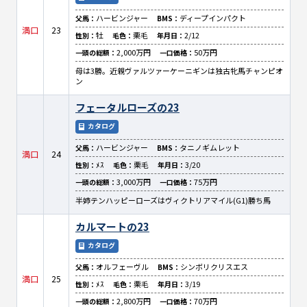
ハービンジャー
ディープインパクト
父馬：
BMS：
満口
23
牡
栗毛
2/12
性別：
毛色：
年月日：
2,000万円
50万円
一頭の総額：
一口価格：
母は3勝。近親ヴァルツァーケーニギンは独古牝馬チャンピオ
ン
フェータルローズの23
カタログ
ハービンジャー
タニノギムレット
父馬：
BMS：
満口
24
ﾒｽ
栗毛
3/20
性別：
毛色：
年月日：
3,000万円
75万円
一頭の総額：
一口価格：
半姉テンハッピーローズはヴィクトリアマイル(G1)勝ち馬
カルマートの23
カタログ
オルフェーヴル
シンボリクリスエス
父馬：
BMS：
満口
25
ﾒｽ
栗毛
3/19
性別：
毛色：
年月日：
2,800万円
70万円
一頭の総額：
一口価格：