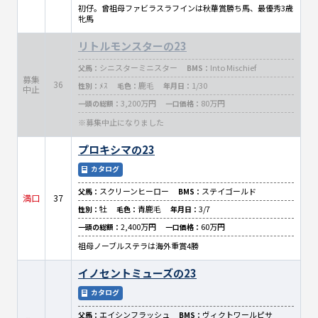
初仔。曾祖母ファビラスラフインは秋華賞勝ち馬、最優秀3歳
牝馬
リトルモンスターの23
シニスターミニスター
Into Mischief
父馬：
BMS：
募集
36
ﾒｽ
鹿毛
1/30
性別：
毛色：
年月日：
中止
3,200万円
80万円
一頭の総額：
一口価格：
※募集中止になりました
プロキシマの23
カタログ
スクリーンヒーロー
ステイゴールド
父馬：
BMS：
満口
37
牡
青鹿毛
3/7
性別：
毛色：
年月日：
2,400万円
60万円
一頭の総額：
一口価格：
祖母ノーブルステラは海外重賞4勝
イノセントミューズの23
カタログ
エイシンフラッシュ
ヴィクトワールピサ
父馬：
BMS：