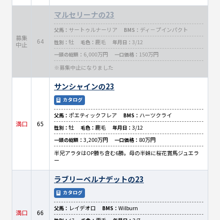
マルセリーナの23
サートゥルナーリア
ディ－プインパクト
父馬：
BMS：
募集
64
牡
鹿毛
3/12
性別：
毛色：
年月日：
中止
6,000万円
150万円
一頭の総額：
一口価格：
※募集中止になりました
サンシャインの23
カタログ
ポエティックフレア
ハーツクライ
父馬：
BMS：
満口
65
牡
鹿毛
3/12
性別：
毛色：
年月日：
3,200万円
80万円
一頭の総額：
一口価格：
半兄アラタはOP勝ち含む6勝。母の半妹に桜花賞馬ジュエラ
ー
ラブリーベルナデットの23
カタログ
レイデオロ
Wilburn
父馬：
BMS：
満口
66