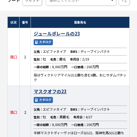
状況
番号
募集馬名
ジュールポレールの23
カタログ
エピファネイア
ディープインパクト
父馬：
BMS：
満口
1
牡
鹿毛
2/19
性別：
毛色：
年月日：
8,000万円
200万円
一頭の総額：
一口価格：
母はヴィクトリアマイル(G1)勝ち含む6勝。おじサダムパテッ
ク
マスクオフの23
カタログ
エピファネイア
ディープインパクト
父馬：
BMS：
満口
2
牡
黒鹿毛
4/27
性別：
毛色：
年月日：
8,000万円
200万円
一頭の総額：
一口価格：
半姉マスクトディーヴァはローズS(G2)、阪神牝馬S(G2)勝ち