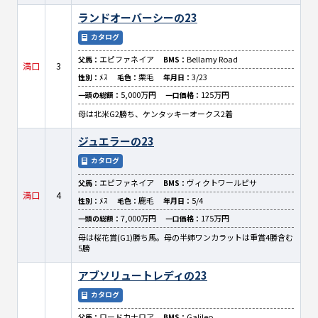
ランドオーバーシーの23
カタログ
エピファネイア
Bellamy Road
父馬：
BMS：
満口
3
ﾒｽ
栗毛
3/23
性別：
毛色：
年月日：
5,000万円
125万円
一頭の総額：
一口価格：
母は北米G2勝ち、ケンタッキーオークス2着
ジュエラーの23
カタログ
エピファネイア
ヴィクトワールピサ
父馬：
BMS：
満口
4
ﾒｽ
鹿毛
5/4
性別：
毛色：
年月日：
7,000万円
175万円
一頭の総額：
一口価格：
母は桜花賞(G1)勝ち馬。母の半姉ワンカラットは重賞4勝含む
5勝
アブソリュートレディの23
カタログ
ロードカナロア
Galileo
父馬：
BMS：