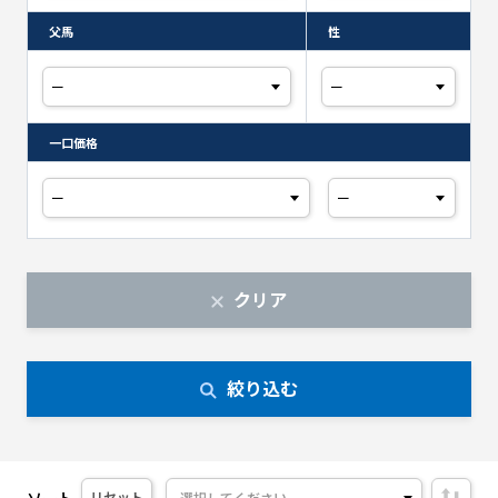
父馬
性
一口価格
クリア
絞り込む
ソート
リセット