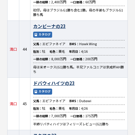
2,400万円
60万円
一頭の総額：
一口価格：
初仔。母はブラジルG1勝ち含む2勝。母の半弟もブラジルG1
勝ち馬
カンビーナの23
カタログ
エピファネイア
Hawk Wing
父馬：
BMS：
満口
44
牡
栗毛
4/16
性別：
毛色：
年月日：
8,000万円
200万円
一頭の総額：
一口価格：
母は米オークス(G1)勝ち馬。半兄ファルコニアは京成杯AH勝
ち
ドバウィハイツの23
カタログ
エピファネイア
Dubawi
父馬：
BMS：
満口
45
牡
栗毛
4/26
性別：
毛色：
年月日：
7,000万円
175万円
一頭の総額：
一口価格：
半姉リバティハイツはフィリーズレビュー(G2)勝ち