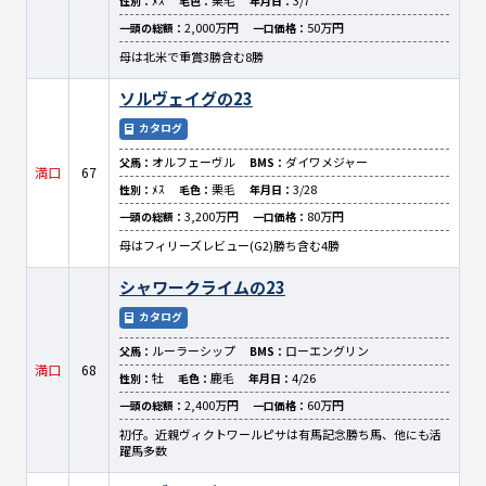
ﾒｽ
栗毛
3/7
性別：
毛色：
年月日：
2,000万円
50万円
一頭の総額：
一口価格：
母は北米で重賞3勝含む8勝
ソルヴェイグの23
カタログ
オルフェーヴル
ダイワメジャー
父馬：
BMS：
満口
67
ﾒｽ
栗毛
3/28
性別：
毛色：
年月日：
3,200万円
80万円
一頭の総額：
一口価格：
母はフィリーズレビュー(G2)勝ち含む4勝
シャワークライムの23
カタログ
ルーラーシップ
ローエングリン
父馬：
BMS：
満口
68
牡
鹿毛
4/26
性別：
毛色：
年月日：
2,400万円
60万円
一頭の総額：
一口価格：
初仔。近親ヴィクトワールピサは有馬記念勝ち馬、他にも活
躍馬多数