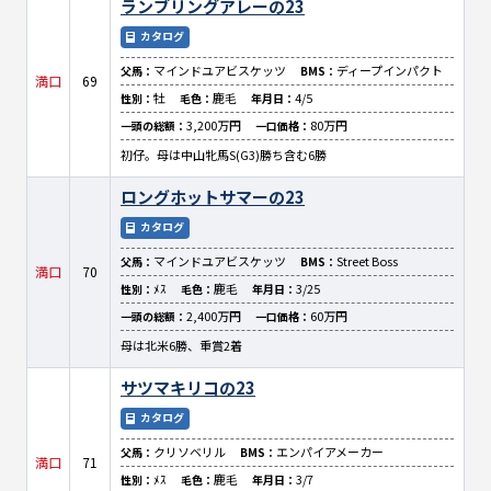
ランブリングアレーの23
カタログ
マインドユアビスケッツ
ディープインパクト
父馬：
BMS：
満口
69
牡
鹿毛
4/5
性別：
毛色：
年月日：
3,200万円
80万円
一頭の総額：
一口価格：
初仔。母は中山牝馬S(G3)勝ち含む6勝
ロングホットサマーの23
カタログ
マインドユアビスケッツ
Street Boss
父馬：
BMS：
満口
70
ﾒｽ
鹿毛
3/25
性別：
毛色：
年月日：
2,400万円
60万円
一頭の総額：
一口価格：
母は北米6勝、重賞2着
サツマキリコの23
カタログ
クリソベリル
エンパイアメーカー
父馬：
BMS：
満口
71
ﾒｽ
鹿毛
3/7
性別：
毛色：
年月日：