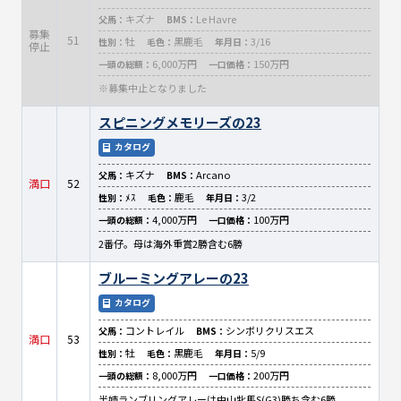
キズナ
Le Havre
父馬：
BMS：
募集
51
牡
黒鹿毛
3/16
性別：
毛色：
年月日：
停止
6,000万円
150万円
一頭の総額：
一口価格：
※募集中止となりました
スピニングメモリーズの23
カタログ
キズナ
Arcano
父馬：
BMS：
満口
52
ﾒｽ
鹿毛
3/2
性別：
毛色：
年月日：
4,000万円
100万円
一頭の総額：
一口価格：
2番仔。母は海外重賞2勝含む6勝
ブルーミングアレーの23
カタログ
コントレイル
シンボリクリスエス
父馬：
BMS：
満口
53
牡
黒鹿毛
5/9
性別：
毛色：
年月日：
8,000万円
200万円
一頭の総額：
一口価格：
半姉ランブリングアレーは中山牝馬S(G3)勝ち含む6勝