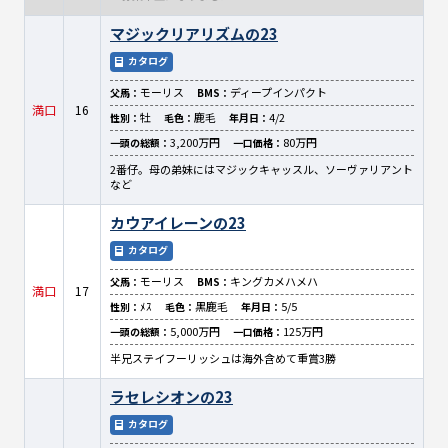
マジックリアリズムの23
カタログ
モーリス
ディープインパクト
父馬：
BMS：
満口
16
牡
鹿毛
4/2
性別：
毛色：
年月日：
3,200万円
80万円
一頭の総額：
一口価格：
2番仔。母の弟妹にはマジックキャッスル、ソーヴァリアント
など
カウアイレーンの23
カタログ
モーリス
キングカメハメハ
父馬：
BMS：
満口
17
ﾒｽ
黒鹿毛
5/5
性別：
毛色：
年月日：
5,000万円
125万円
一頭の総額：
一口価格：
半兄ステイフーリッシュは海外含めて重賞3勝
ラセレシオンの23
カタログ