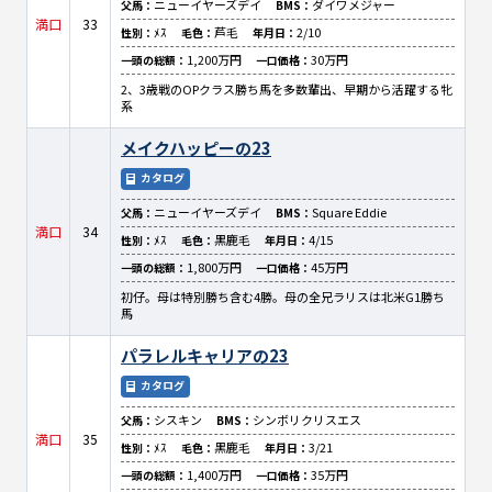
ニューイヤーズデイ
ダイワメジャー
父馬：
BMS：
満口
33
ﾒｽ
芦毛
2/10
性別：
毛色：
年月日：
1,200万円
30万円
一頭の総額：
一口価格：
2、3歳戦のOPクラス勝ち馬を多数輩出、早期から活躍する牝
系
メイクハッピーの23
カタログ
ニューイヤーズデイ
Square Eddie
父馬：
BMS：
満口
34
ﾒｽ
黒鹿毛
4/15
性別：
毛色：
年月日：
1,800万円
45万円
一頭の総額：
一口価格：
初仔。母は特別勝ち含む4勝。母の全兄ラリスは北米G1勝ち
馬
パラレルキャリアの23
カタログ
シスキン
シンボリクリスエス
父馬：
BMS：
満口
35
ﾒｽ
黒鹿毛
3/21
性別：
毛色：
年月日：
1,400万円
35万円
一頭の総額：
一口価格：